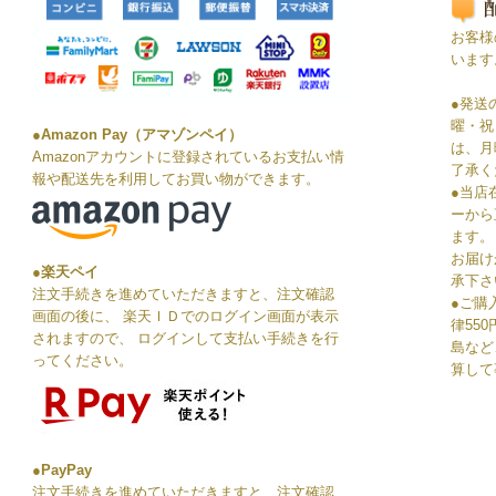
お客様
います
●発送
曜・祝
●Amazon Pay（アマゾンペイ）
は、月
Amazonアカウントに登録されているお支払い情
了承く
報や配送先を利用してお買い物ができます。
●当店
ーから
ます。
お届け
●楽天ペイ
承下さ
注文手続きを進めていただきますと、注文確認
●ご購
画面の後に、 楽天ＩＤでのログイン画面が表示
律55
されますので、 ログインして支払い手続きを行
島など
ってください。
算して
●PayPay
注文手続きを進めていただきますと、注文確認