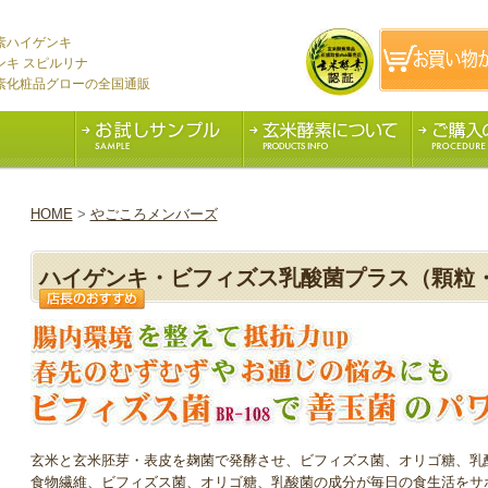
素ハイゲンキ
ンキ スピルリナ
素化粧品グローの全国通販
HOME
>
やごころメンバーズ
ハイゲンキ・ビフィズス乳酸菌プラス（顆粒
玄米と玄米胚芽・表皮を麹菌で発酵させ、ビフィズス菌、オリゴ糖、乳
食物繊維、ビフィズス菌、オリゴ糖、乳酸菌の成分が毎日の食生活をサ