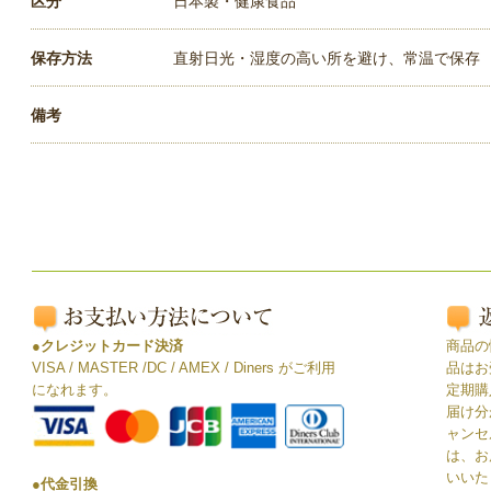
区分
日本製・健康食品
保存方法
直射日光・湿度の高い所を避け、常温で保存
備考
●クレジットカード決済
商品の
VISA / MASTER /DC / AMEX / Diners がご利用
品はお
になれます。
定期購
届け分
ャンセ
は、お
いいた
●代金引換