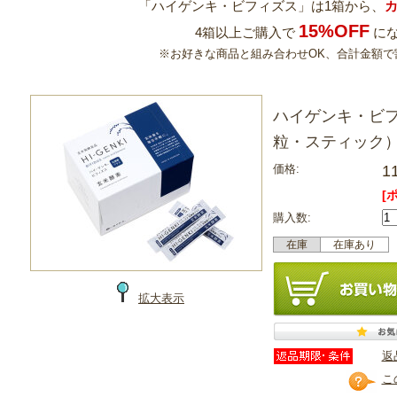
「ハイゲンキ・ビフィズス」は1箱から、
カ
15%OFF
4箱以上ご購入で
に
※お好きな商品と組み合わせOK、合計金額で
ハイゲンキ・ビ
粒・スティック
価格:
1
[
購入数:
在庫
在庫あり
拡大表示
返
こ