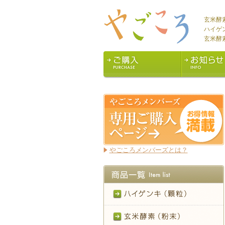
玄米酵
ハイゲ
玄米酵
やごころメンバーズとは？