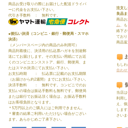
商品お受け取りの際にお届けした配送ドライバ
注文し
ーに代金をお支払い下さい。
良品ま
代引き手数料 ： 無料です。
商品お
ム
、も
絡下さ
●後払い決済（コンビニ・銀行・郵便局・スマホ
ており
決済）
商品返
（メンバースページ内の商品のみ利用可）
商品到着後に、決済用の払込票ハガキを別途郵
送にてお届けします。その支払い用紙にてお近
くのコンビニエンスストア、銀行、郵便局、ま
もしわ
たはスマホ決済にてお支払い下さい。
合わせ
お支払時期 ： 払込票に記載のお支払期限
（お届けから約2週間）までにお支払い下さい。
決済手数料 ： 無料です。コンビニでのお
支払いの場合は振込手数料も無料です。郵便局
当店は
または銀行でお振込頂く場合は、お振込手数料
利用し
はお客様負担となります。
え、個
＊5万円以上のご購入にはご利用できません。
します
＊審査の結果ご利用いただけない場合がござい
さいま
ます。あらかじめご了承下さい。