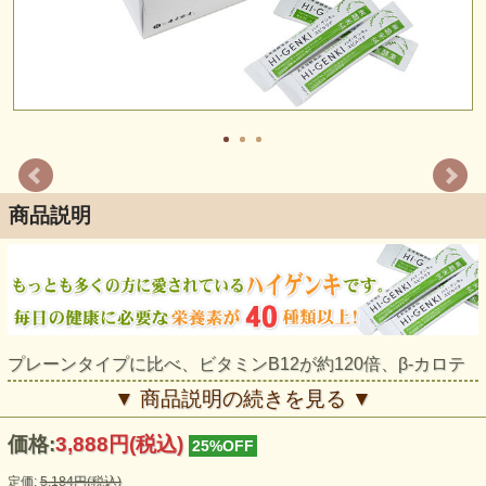
商品説明
プレーンタイプに比べ、ビタミンB12が約120倍、β-カロテ
ンが約370倍含まれています。
▼ 商品説明の続きを見る ▼
また、鉄分とミネラルも豊富です。
価格:
3,888円
(税込)
25%OFF
アウトレット品とは
定価:
5,184円(税込)