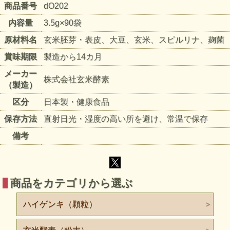
商品番号
dO202
内容量
3.5g×90袋
原材料名
玄米胚芽・表皮、大豆、玄米、スピルリナ、麹菌
賞味期限
製造から14カ月
メーカー
株式会社玄米酵素
（製造）
区分
日本製・健康食品
保存方法
直射日光・湿度の高い所を避け、常温で保存
備考
商品をカテゴリから選ぶ
ハイゲンキ（顆粒）