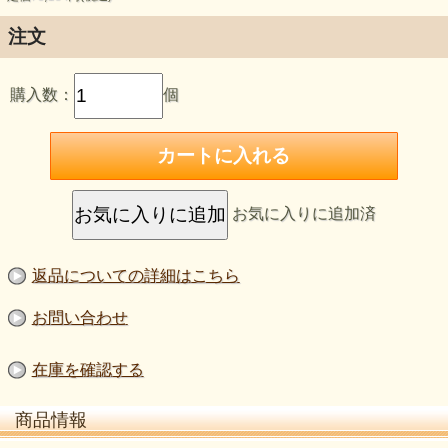
輸送の途中で化粧箱に軽微な損傷ができたもので、中の製品
には何ら問題がありません。消費期限も通常の商品と変わり
注文
ありません。
製造元からの配送途中で、どうしても荷崩れなどで化粧箱が
購入数：
個
損傷する製品ができてしまいます。
従来はそれらは運送会社の責任によって交換・廃棄処分され
ていましたが、問題のない製品を廃棄するのはあまりにもっ
たいないですので、アウトレット品として販売することにい
たしました。数に限りがありますし、常時あるとは限りませ
お気に入りに追加済
んが、お値打ちにさせていただいますので、お気になさらな
い方は、どうぞご利用下さい。外箱の損傷も、たいていはご
くわずかです。
返品についての詳細はこちら
なお、写真は損傷の一例ですが、さまざまな状態がございま
す。ご注文時にご指定はできませんので、何卒ご了承願いま
お問い合わせ
す。
在庫を確認する
商品情報