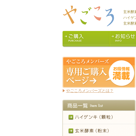
玄米酵
ハイゲ
玄米酵
やごころメンバーズとは？