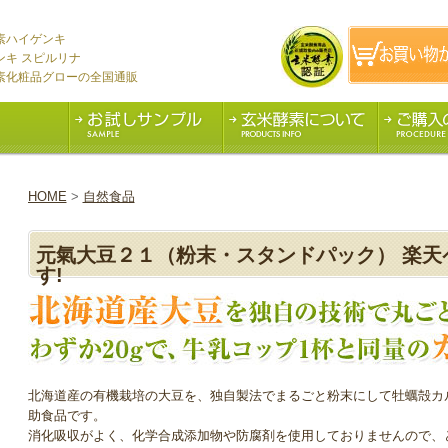
素ハイゲンキ
ンキ スピルリナ
素化粧品グローの全国通販
HOME
>
自然食品
元氣大豆２１（粉末・スタンドパック） 楽天ペイ・
す!
北海道産の有機栽培の大豆を、独自製法でまるごと粉末にして牡蠣殻カ
助食品です。
消化吸収がよく、化学合成添加物や防腐剤を使用しておりませんので、