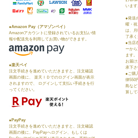
います
●発送
曜・祝
●Amazon Pay（アマゾンペイ）
は、月
Amazonアカウントに登録されているお支払い情
了承く
報や配送先を利用してお買い物ができます。
●当店
ーから
ます。
お届け
●楽天ペイ
承下さ
注文手続きを進めていただきますと、注文確認
●ご購
画面の後に、 楽天ＩＤでのログイン画面が表示
律55
されますので、 ログインして支払い手続きを行
島など
ってください。
算して
●PayPay
注文手続きを進めていただきますと、注文確認
画面の後に、PayPayへログイン、もしくは