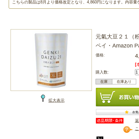
こちらの製品は8月より価格改定となり、4,860円になります。内容
元氣大豆２１（粉
ペイ・Amazon P
価格:
4
[
購入数:
在庫
在庫あり
拡大表示
返
こ
カレンダー