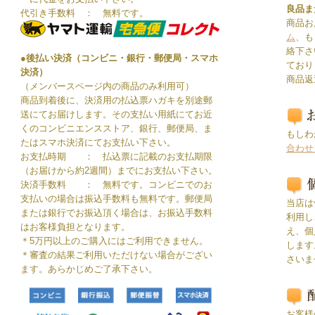
良品ま
代引き手数料 ： 無料です。
商品お
ム
、も
絡下さ
●後払い決済（コンビニ・銀行・郵便局・スマホ
ており
決済）
商品返
（メンバースページ内の商品のみ利用可）
商品到着後に、決済用の払込票ハガキを別途郵
送にてお届けします。その支払い用紙にてお近
くのコンビニエンスストア、銀行、郵便局、ま
もしわ
たはスマホ決済にてお支払い下さい。
合わせ
お支払時期 ： 払込票に記載のお支払期限
（お届けから約2週間）までにお支払い下さい。
決済手数料 ： 無料です。コンビニでのお
支払いの場合は振込手数料も無料です。郵便局
当店は
または銀行でお振込頂く場合は、お振込手数料
利用し
はお客様負担となります。
え、個
＊5万円以上のご購入にはご利用できません。
します
＊審査の結果ご利用いただけない場合がござい
さいま
ます。あらかじめご了承下さい。
お客様