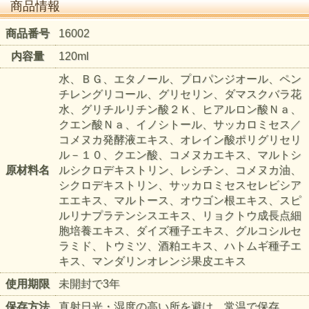
商品情報
商品番号
16002
内容量
120ml
水、ＢＧ、エタノール、プロパンジオール、ペン
チレングリコール、グリセリン、ダマスクバラ花
水、グリチルリチン酸２Ｋ、ヒアルロン酸Ｎａ、
クエン酸Ｎａ、イノシトール、サッカロミセス／
コメヌカ発酵液エキス、オレイン酸ポリグリセリ
ル－１０、クエン酸、コメヌカエキス、マルトシ
原材料名
ルシクロデキストリン、レシチン、コメヌカ油、
シクロデキストリン、サッカロミセスセレビシア
エエキス、マルトース、オウゴン根エキス、スピ
ルリナプラテンシスエキス、リョクトウ成長点細
胞培養エキス、ダイズ種子エキス、グルコシルセ
ラミド、トウミツ、酒粕エキス、ハトムギ種子エ
キス、マンダリンオレンジ果皮エキス
使用期限
未開封で3年
保存方法
直射日光・湿度の高い所を避け、常温で保存