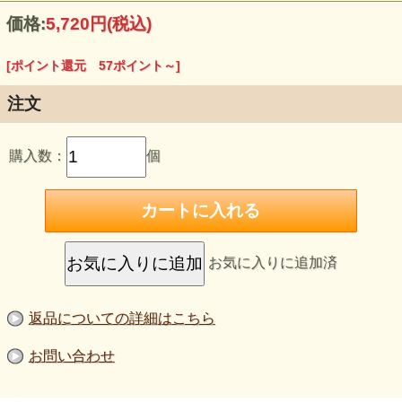
玄米や豆、酵母…からとれた美容成分が、キメのひとつひと
価格:
5,720円
(税込)
つにうるおいを与え、健やかな素肌美を育みます。
[ポイント還元 57ポイント～]
＜使用方法＞
注文
手のひらまたはコットンに適量（500円硬貨大）をとり、や
さしくパッティングしながらなじませます。仕上げに顔全体
を両手のひらで包み込み、しっかりなじませます。
購入数：
個
安全性へのこだわり
グローEXは、石油成分不使用を実現しました。石油由来成
分は使用しておりません。全ての原料は、抽出や保存におい
ても、石油由来成分を使用していません。
お気に入りに追加済
返品についての詳細はこちら
お問い合わせ