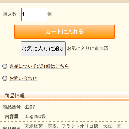
購入数：
個
ホルモンバランスが気になる40代からの女性や成長期のお子
さま向け。
甘みがあって食べやすい商品です。
お気に入りに追加済
酵素とは
身体の働きになくてはならない物質です。
返品についての詳細はこちら
酵素は、体内で作られるタンパク質の一種で、消化・吸収や
お問い合わせ
燃焼、排泄など、身体の働きになくてはならない物質。
体内の酵素量は、20歳前後をピークに、その後少しずつ減少
し、40歳を過ぎるとほとんどの人が不足気味となり、目減り
商品情報
を防ぐために毎日の食事で補っていく必要があることが分か
ってきました。味噌、漬物、納豆などの発酵食品には、麹
商品番号
d207
菌、乳酸菌、納豆菌などさまざまな微生物が作る酵素が何千
内容量
3.5g×90袋
種類も含まれています。
玄米胚芽・表皮、フラクトオリゴ糖、大豆、玄