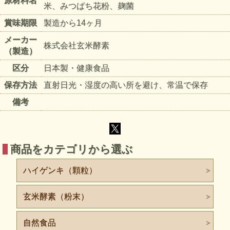
原材料名
ビーポーレン（ミツバチ花粉）
米、みつばち花粉、麹菌
長寿の町から広まった「ミツバチ花粉（ビーポーレン）」
賞味期限
製造から14ヶ月
長寿で知られるグルジアのある地域を調査したところ、100
メーカー
株式会社玄米酵素
歳以上の老人の大多数が養蜂家で、花粉の混ざったハチミツ
（製造）
原液（精製した残り）を常食していることがわかってから、
区分
日本製・健康食品
ヨーロッパで「パーフェクト・フーズ」（完全な食品）とも
呼ばれるようになりました。
保存方法
直射日光・湿度の高い所を避け、常温で保存
花粉は、蜜蜂がハチミツと一緒に集めて体内にある酵素を加
備考
えた物で、たくさんの栄養素が含まれています。
【組成】
たんぱく質が約35%（そのうち半分が吸収されやすい
遊離アミノ酸）
商品をカテゴリから選ぶ
各種糖分が約40%
有効成分（ビタミンA･B1･B2･パントテン酸・ニコチ
ハイゲンキ（顆粒）
ン酸・B6・葉酸・C・E・ルチン（ビタミンP））
ミネラル（カリウム・カルシウム・リン・マグネシウ
玄米酵素（粉末）
ム・鉄・亜鉛・銅・珪素）
自然食品