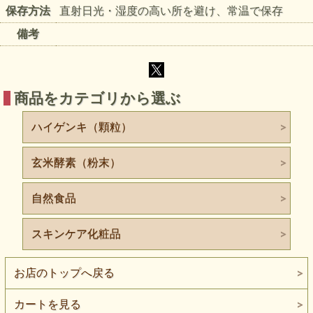
保存方法
直射日光・湿度の高い所を避け、常温で保存
備考
商品をカテゴリから選ぶ
ハイゲンキ（顆粒）
玄米酵素（粉末）
自然食品
スキンケア化粧品
お店のトップへ戻る
カートを見る