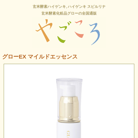
玄米酵素ハイゲンキ, ハイゲンキ スピルリナ
玄米酵素化粧品グローの全国通販
グローEX マイルドエッセンス