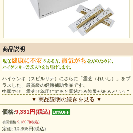
商品説明
ハイゲンキ（スピルリナ）にさらに「霊芝（れいし）」をプ
ラスした、最高級の健康補助食品です。
中国では、霊芝は薬用にすると霊妙なる効果があるというこ
とから、霊芝と呼ばれるようになりました。
▼ 商品説明の続きを見る ▼
酵素とは
価格:
9,331円
(税込)
10%OFF
身体の働きになくてはならない物質です。
初回価格:
9,180円
(税込)
定価:
10,368円(税込)
酵素は、体内で作られるタンパク質の一種で、消化・吸収や