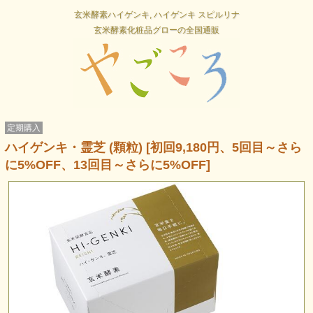
玄米酵素ハイゲンキ, ハイゲンキ スピルリナ
玄米酵素化粧品グローの全国通販
定期購入
ハイゲンキ・霊芝 (顆粒) [初回9,180円、5回目～さら
に5%OFF、13回目～さらに5%OFF]