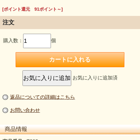
燃焼、排泄など、身体の働きになくてはならない物質。
[ポイント還元 91ポイント～]
体内の酵素量は、20歳前後をピークに、その後少しずつ減少
し、40歳を過ぎるとほとんどの人が不足気味となり、目減り
注文
を防ぐために毎日の食事で補っていく必要があることが分か
ってきました。味噌、漬物、納豆などの発酵食品には、麹
菌、乳酸菌、納豆菌などさまざまな微生物が作る酵素が何千
購入数：
個
種類も含まれています。
スピルリナとは
消化吸収が高く、あなたのお腹を整えます。
お気に入りに追加済
特徴1
消化吸収が非常に良く、緑黄色野菜と同じ緑色の色素（葉緑
素）を含むため、野菜不足の方におすすめです。
返品についての詳細はこちら
特徴2
お問い合わせ
身体に必要な栄養素のうち13種類以上のビタミン、13種類
以上のミネラル、食物繊維、葉緑素、多糖体に加え、植物た
んぱく質を60％以上も含んでいます。その含有量は、緑黄色
商品情報
野菜やクロレラよりも優れています。