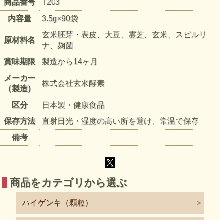
商品番号
T203
特徴3
ビタミンAのもとになるカロテンが豊富。また、一般的に植
内容量
3.5g×90袋
物にほとんど含まれていないビタミンＢ12が、1g中に1.9μg
玄米胚芽・表皮、大豆、霊芝、玄米、スピルリ
含まれています。
原材料名
ナ、麹菌
成人の場合、一日のビタミンB12の食事摂取基準（推奨量）
は2.4μgですので、スピルリナ1gで推奨量の約8割が補えま
賞味期限
製造から14ヶ月
す。
メーカー
株式会社玄米酵素
特徴4
（製造）
葉緑素やカロチノイドなどの植物性色素が豊富。クロロフィ
区分
日本製・健康食品
ルαの緑色、フィコシアニンの青緑色、カロチノイドの橙黄
色と3種類の色素が入っています。
保存方法
直射日光・湿度の高い所を避け、常温で保存
備考
霊芝とは
霊芝のパワーを感じてください。
霊芝とは、マンネンタケ科のキノコ。樹齢数十年から数百年
の古木に寄生し、その木から養分をとって成長します。
商品をカテゴリから選ぶ
機能性キノコ類のなかでは、歴史的にみて食経験が飛び抜け
て長いのですが、科学的な研究によって、成分、機能性など
ハイゲンキ（顆粒）
が 明らかになってきたのは、人工栽培技術が確立された３